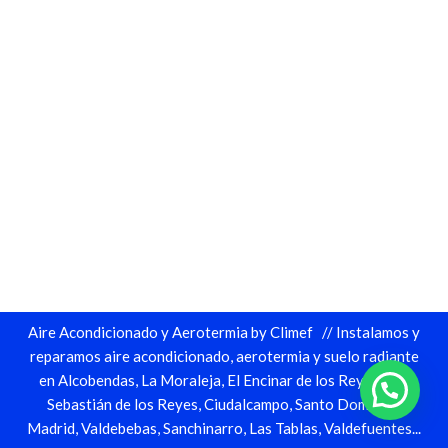
Aire Acondicionado y Aerotermia by Climef
// Instalamos y
reparamos
aire acondicionado
,
aerotermia
y
suelo radiante
en Alcobendas, La Moraleja, El Encinar de los Reyes, San
Sebastián de los Reyes, Ciudalcampo, Santo Domingo,
Madrid, Valdebebas, Sanchinarro, Las Tablas, Valdefuentes...